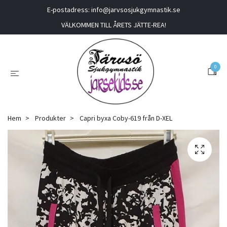
E-postadress:
info@jarvsosjukgymnastik.se
VÄLKOMMEN TILL ÅRETS JÄTTE-REA!
0
Hem
Produkter
Capri byxa Coby-619 från D-XEL