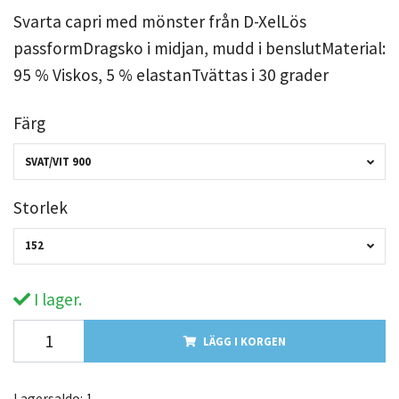
Svarta capri med mönster från D-XelLös
passformDragsko i midjan, mudd i benslutMaterial:
95 % Viskos, 5 % elastanTvättas i 30 grader
Färg
SVAT/VIT 900
Storlek
152
I lager.
LÄGG I KORGEN
Lagersaldo:
1