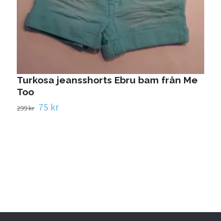
Turkosa jeansshorts Ebru bam från Me
Too
V
75 kr
299 kr
9