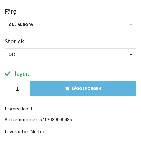
Färg
GUL AURORA
Storlek
140
I lager.
LÄGG I KORGEN
Lagersaldo:
1
Artikelnummer:
5712089000486
Leverantör:
Me Too