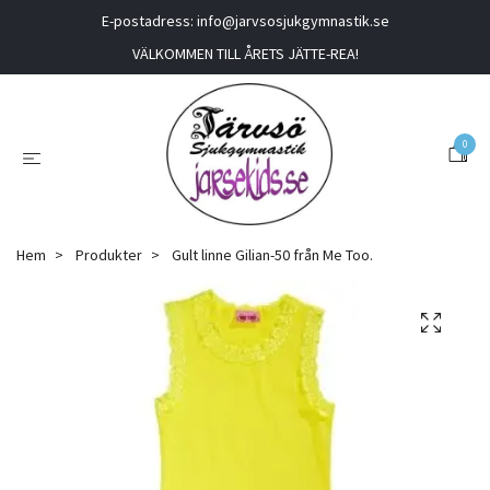
E-postadress:
info@jarvsosjukgymnastik.se
VÄLKOMMEN TILL ÅRETS JÄTTE-REA!
0
Hem
Produkter
Gult linne Gilian-50 från Me Too.