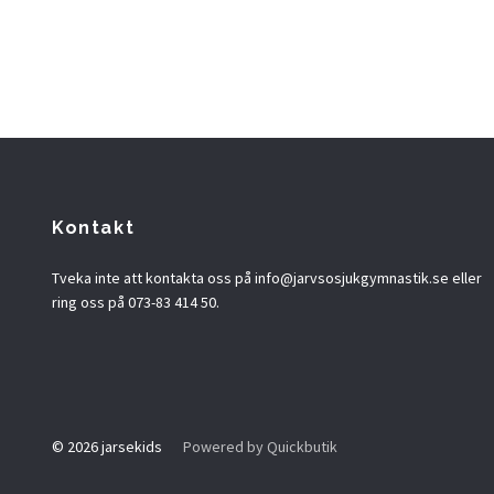
Kontakt
Tveka inte att kontakta oss på
info@jarvsosjukgymnastik.se
eller
ring oss på 073-83 414 50.
© 2026 jarsekids
Powered by Quickbutik