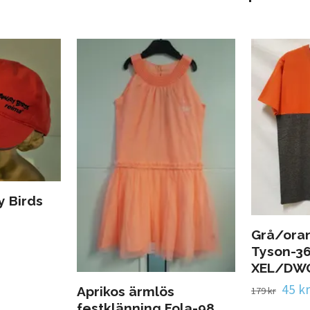
y Birds
Grå/oran
Tyson-36
XEL/DW
45 kr
Aprikos ärmlös
179 kr
festklänning Fola-98