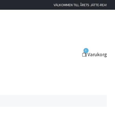
VÄLKOMMEN TILL ÅRETS JÄTTE-REA!
0
Varukorg