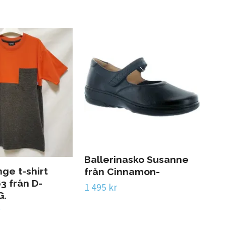
Rö
Ballerinasko Susanne
D-
ge t-shirt
från Cinnamon-
198 
3 från D-
1 495 kr
G.