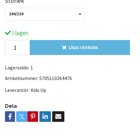
Storlek
104/110
I lager.
LÄGG I KORGEN
Lagersaldo:
1
Artikelnummer:
5705110264476
Leverantör:
Kids Up
Dela