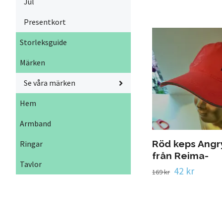
Jul
Presentkort
Storleksguide
Märken
Se våra märken
Hem
Armband
Röd keps Angr
Ringar
från Reima-
Tavlor
42 kr
169 kr