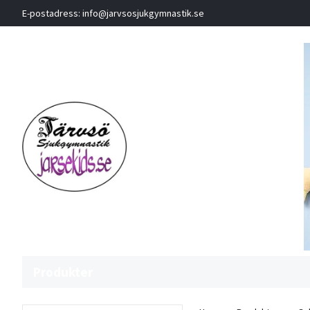
E-postadress:
info@jarvsosjukgymnastik.se
Produkter