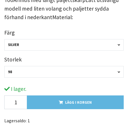
modell med liten volang och paljetter sydda
förhand i nederkantMaterial:
Färg
SILVER
Storlek
98
I lager.
LÄGG I KORGEN
Lagersaldo:
1