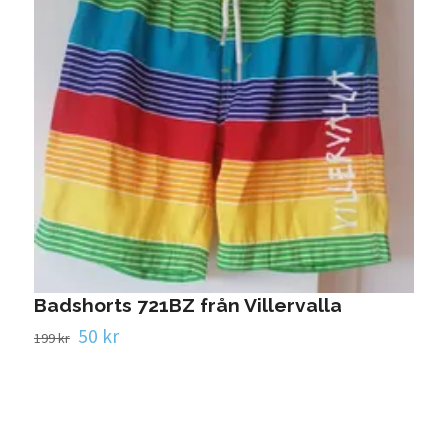
L
1
Badshorts 721BZ från Villervalla
50 kr
199 kr