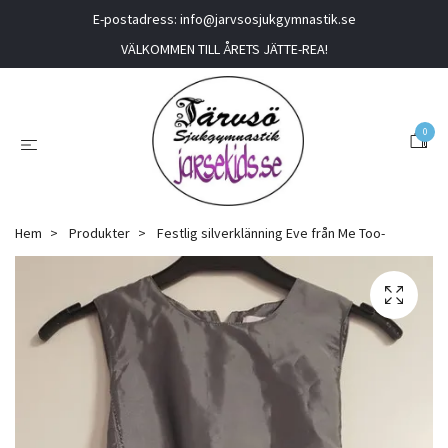
E-postadress:
info@jarvsosjukgymnastik.se
VÄLKOMMEN TILL ÅRETS JÄTTE-REA!
0
Hem
Produkter
Festlig silverklänning Eve från Me Too-