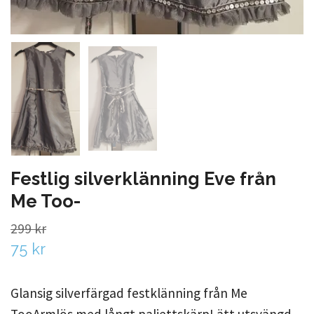
Festlig silverklänning Eve från
Me Too-
299 kr
75 kr
Glansig silverfärgad festklänning från Me
TooArmlös med långt paljettskärpLätt utsvängd