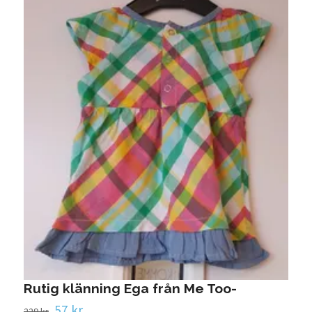
Rutig klänning Ega från Me Too-
57 kr
229 kr