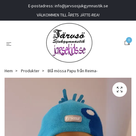
E-postadress:
info@jarvsosjukgymnastik.se
VÄLKOMMEN TILL ÅRETS JÄTTE-REA!
0
Hem
Produkter
Blå mössa Papu från Reima-