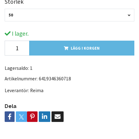
Storlek
50
I lager.
LÄGG I KORGEN
Lagersaldo:
1
Artikelnummer:
6419346360718
Leverantör:
Reima
Dela