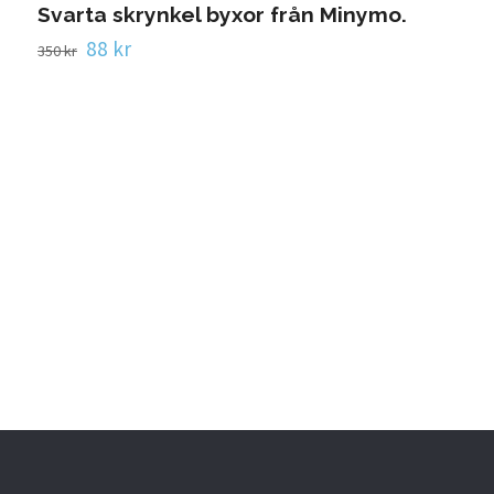
Svarta skrynkel byxor från Minymo.
88 kr
350 kr
K
1