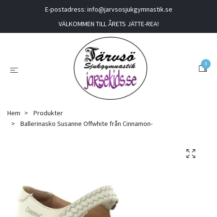
E-postadress:
info@jarvsosjukgymnastik.se
VÄLKOMMEN TILL ÅRETS JÄTTE-REA!
0
Hem
Produkter
Ballerinasko Susanne Offwhite från Cinnamon-