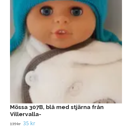
J
2
Mössa 307B, blå med stjärna från
Villervalla-
35 kr
139 kr