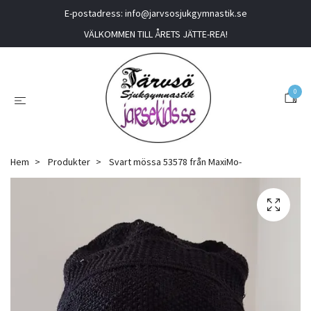
E-postadress:
info@jarvsosjukgymnastik.se
VÄLKOMMEN TILL ÅRETS JÄTTE-REA!
0
Hem
Produkter
Svart mössa 53578 från MaxiMo-